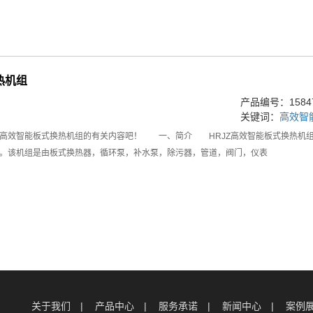
热机组
产品编号：15847
关键词：
高效智
效智能板式换热机组的有关内容吧！ 一、简介 HRJZ高效智能板式换热机组
。该机组是由板式换热器，循环泵，补水泵，除污器，管道，阀门，仪表
关于我们
产品中心
服务承诺
新闻中心
案例