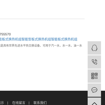
55570
能板式换热机组
智能型板式换热机组
智能板式换热机组
是具有世界先进水平热交换设备，可用于汽一水，水一水，油一水
展示
在线留言
联系我们