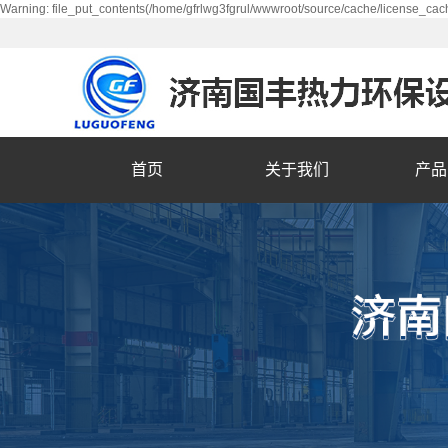
Warning: file_put_contents(/home/gfrlwg3fgrul/wwwroot/source/cache/license_cach
首页
关于我们
产品