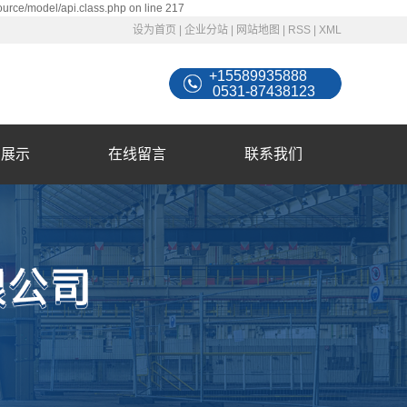
ource/model/api.class.php on line 217
设为首页
|
企业分站
|
网站地图
|
RSS
|
XML
+15589935888
0531-87438123
例展示
在线留言
联系我们