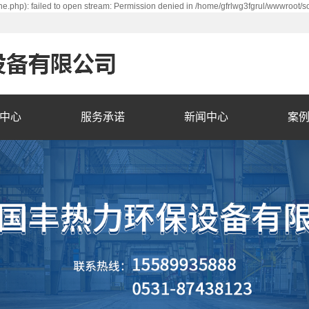
e.php): failed to open stream: Permission denied in /home/gfrlwg3fgrul/wwwroot/s
中心
服务承诺
新闻中心
案