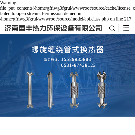
Warning:
file_put_contents(/home/gfrlwg3fgrul/wwwroot/source/cache/license_c
failed to open stream: Permission denied in
/home/gfrlwg3fgrul/wwwroot/source/model/api.class.php on line 217