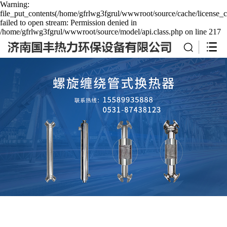
Warning:
file_put_contents(/home/gfrlwg3fgrul/wwwroot/source/cache/license_c
failed to open stream: Permission denied in
/home/gfrlwg3fgrul/wwwroot/source/model/api.class.php on line 217