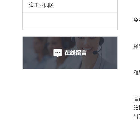
道工业园区
免
摊
和
高
维
出