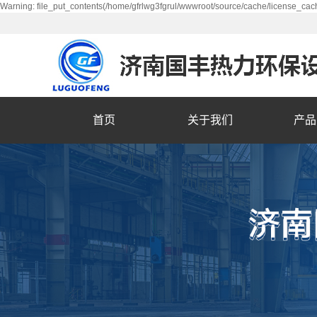
Warning: file_put_contents(/home/gfrlwg3fgrul/wwwroot/source/cache/license_cach
首页
关于我们
产品