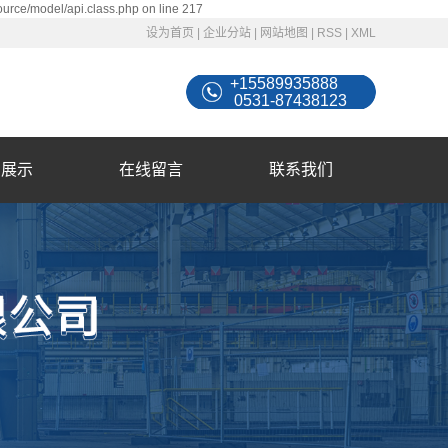
ource/model/api.class.php on line 217
设为首页
|
企业分站
|
网站地图
|
RSS
|
XML
+15589935888
0531-87438123
例展示
在线留言
联系我们