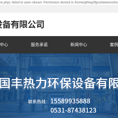
e.php): failed to open stream: Permission denied in /home/gfrlwg3fgrul/wwwroot/s
中心
服务承诺
新闻中心
案