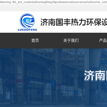
Warning: file_put_contents(/home/gfrlwg3fgrul/wwwroot/source/cache/license_cach
首页
关于我们
产品