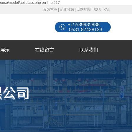
ource/model/api.class.php on line 217
设为首页
|
企业分站
|
网站地图
|
RSS
|
XML
+15589935888
0531-87438123
例展示
在线留言
联系我们