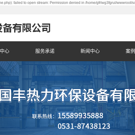
e.php): failed to open stream: Permission denied in /home/gfrlwg3fgrul/wwwroot/s
中心
服务承诺
新闻中心
案