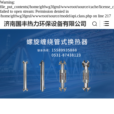
Warning:
file_put_contents(/home/gfrlwg3fgrul/wwwroot/source/cache/license_c
failed to open stream: Permission denied in
/home/gfrlwg3fgrul/wwwroot/source/model/api.class.php on line 217