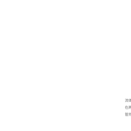
流
在
管