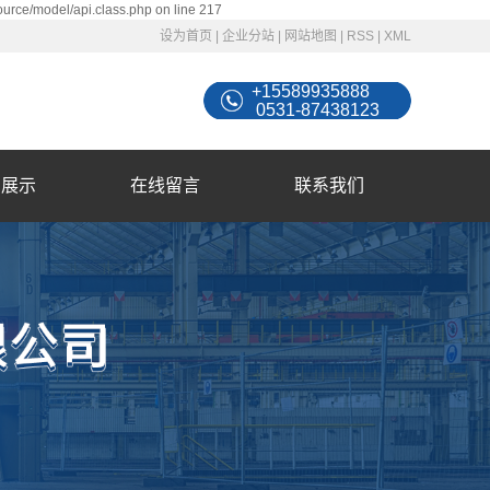
ource/model/api.class.php on line 217
设为首页
|
企业分站
|
网站地图
|
RSS
|
XML
+15589935888
0531-87438123
例展示
在线留言
联系我们