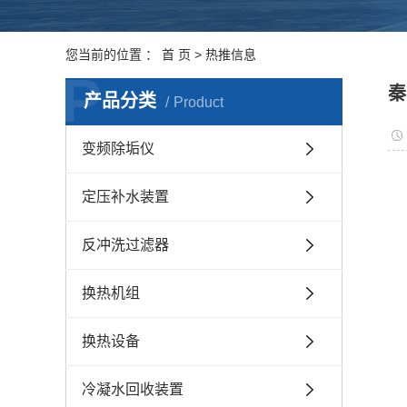
您当前的位置 ：
首 页
>
热推信息
P
秦
产品分类
Product
变频除垢仪
定压补水装置
反冲洗过滤器
换热机组
换热设备
冷凝水回收装置