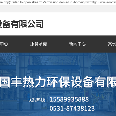
e.php): failed to open stream: Permission denied in /home/gfrlwg3fgrul/wwwroot/s
中心
服务承诺
新闻中心
案