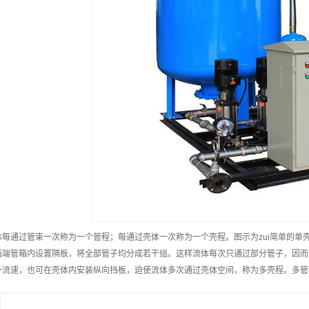
体每通过管束一次称为一个管程；每通过壳体一次称为一个壳程。图示为zui简单的单
两端管箱内设置隔板，将全部管子均分成若干组。这样流体每次只通过部分管子，因而
外流速，也可在壳体内安装纵向挡板，迫使流体多次通过壳体空间，称为多壳程。多管