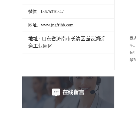
微信 : 13675310547
网址：www.jngfrlhb.com
板
地址 : 山东省济南市长清区崮云湖街
响
道工业园区
运
酸