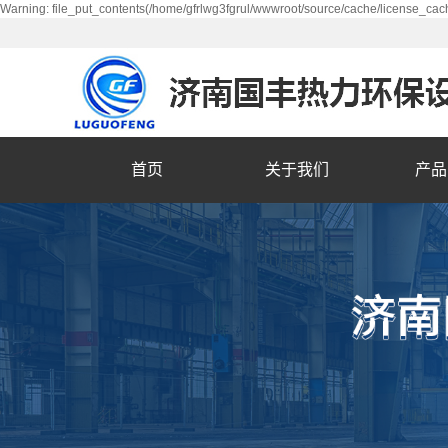
Warning: file_put_contents(/home/gfrlwg3fgrul/wwwroot/source/cache/license_cach
首页
关于我们
产品