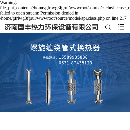
Warning:
file_put_contents(/home/gfrlwg3fgrul/wwwroot/source/cache/license_c
failed to open stream: Permission denied in
/home/gfrlwg3fgrul/wwwroot/source/model/api.class.php on line 217