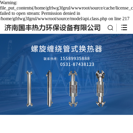
Warning:
file_put_contents(/home/gfrlwg3fgrul/wwwroot/source/cache/license_c
failed to open stream: Permission denied in
/home/gfrlwg3fgrul/wwwroot/source/model/api.class.php on line 217