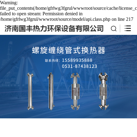
Warning:
file_put_contents(/home/gfrlwg3fgrul/wwwroot/source/cache/license_c
failed to open stream: Permission denied in
/home/gfrlwg3fgrul/wwwroot/source/model/api.class.php on line 217