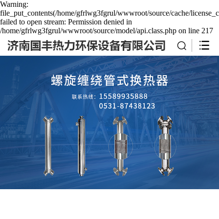
Warning:
file_put_contents(/home/gfrlwg3fgrul/wwwroot/source/cache/license_c
failed to open stream: Permission denied in
/home/gfrlwg3fgrul/wwwroot/source/model/api.class.php on line 217