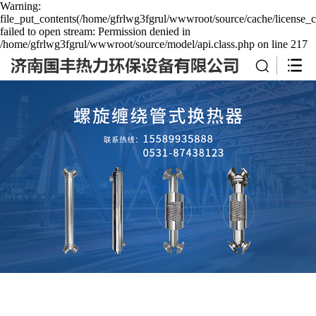
Warning:
file_put_contents(/home/gfrlwg3fgrul/wwwroot/source/cache/license_c
failed to open stream: Permission denied in
/home/gfrlwg3fgrul/wwwroot/source/model/api.class.php on line 217