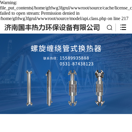
Warning:
file_put_contents(/home/gfrlwg3fgrul/wwwroot/source/cache/license_c
failed to open stream: Permission denied in
/home/gfrlwg3fgrul/wwwroot/source/model/api.class.php on line 217