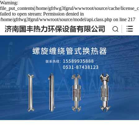
Warning:
file_put_contents(/home/gfrlwg3fgrul/wwwroot/source/cache/license_c
failed to open stream: Permission denied in
/home/gfrlwg3fgrul/wwwroot/source/model/api.class.php on line 217