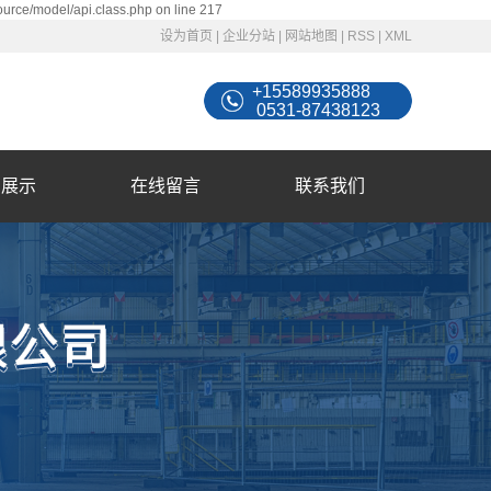
ource/model/api.class.php on line 217
设为首页
|
企业分站
|
网站地图
|
RSS
|
XML
+15589935888
0531-87438123
例展示
在线留言
联系我们