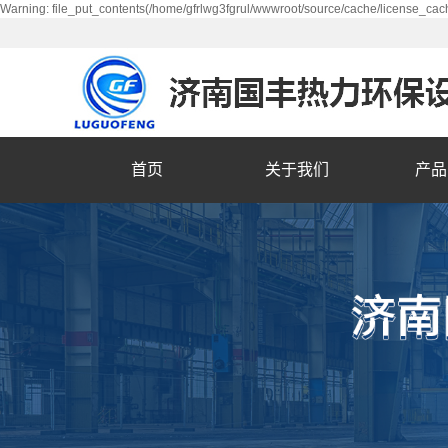
Warning: file_put_contents(/home/gfrlwg3fgrul/wwwroot/source/cache/license_cach
首页
关于我们
产品