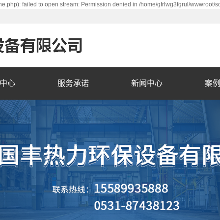
e.php): failed to open stream: Permission denied in /home/gfrlwg3fgrul/wwwroot/s
中心
服务承诺
新闻中心
案