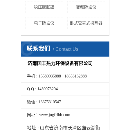
稳压膨胀罐
变频除垢仪
电子除垢仪
卧式管壳式换热器
C
联系我们
Contact Us
济南国丰热力环保设备有限公司
手机 : 15589935888 18653132888
Q Q : 1430073204
微信 : 13675310547
网址：www.jngfrlhb.com
地址 : 山东省济南市长清区崮云湖街