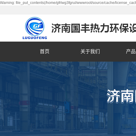
Warning: file_put_contents(/home/gfrlwg3fgrul/wwwroot/source/cache/license_cach
首页
关于我们
产品