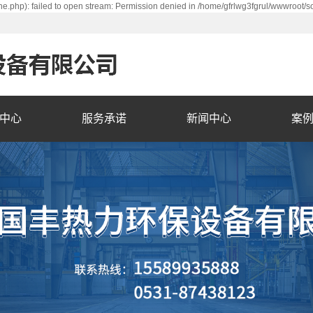
e.php): failed to open stream: Permission denied in /home/gfrlwg3fgrul/wwwroot/s
中心
服务承诺
新闻中心
案