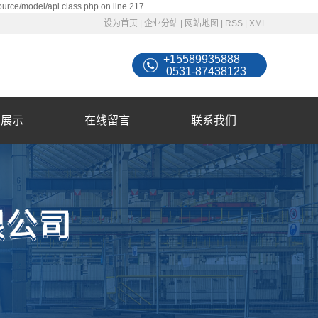
ource/model/api.class.php on line 217
设为首页
|
企业分站
|
网站地图
|
RSS
|
XML
+15589935888
0531-87438123
例展示
在线留言
联系我们