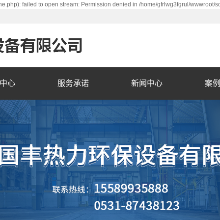
e.php): failed to open stream: Permission denied in /home/gfrlwg3fgrul/wwwroot/s
中心
服务承诺
新闻中心
案