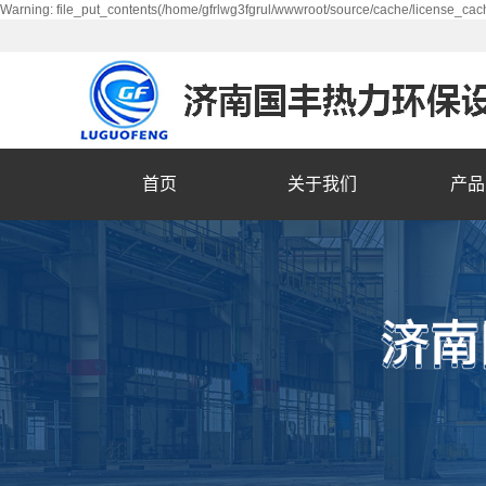
Warning: file_put_contents(/home/gfrlwg3fgrul/wwwroot/source/cache/license_cach
首页
关于我们
产品