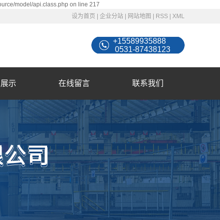
ource/model/api.class.php on line 217
设为首页
|
企业分站
|
网站地图
|
RSS
|
XML
+15589935888
0531-87438123
例展示
在线留言
联系我们