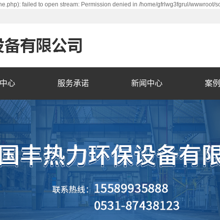
e.php): failed to open stream: Permission denied in /home/gfrlwg3fgrul/wwwroot/s
中心
服务承诺
新闻中心
案