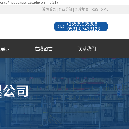
ource/model/api.class.php on line 217
设为首页
|
企业分站
|
网站地图
|
RSS
|
XML
+15589935888
0531-87438123
例展示
在线留言
联系我们