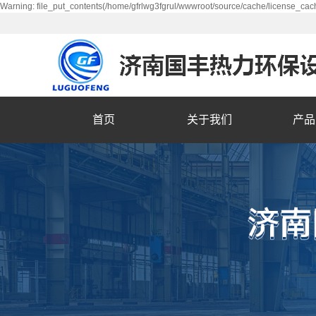
Warning: file_put_contents(/home/gfrlwg3fgrul/wwwroot/source/cache/license_cach
首页
关于我们
产品