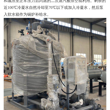
和减压至正常压力后闪蒸的二次蒸汽被排空或利用。剩余的
近100℃冷凝水自然冷却至70℃以下或加入冷凝水，然后泵
入软水箱作为锅炉补给水。