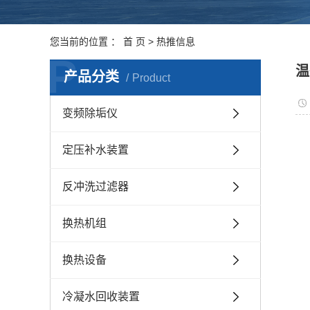
您当前的位置 ：
首 页
>
热推信息
P
温
产品分类
Product
变频除垢仪
定压补水装置
反冲洗过滤器
换热机组
换热设备
冷凝水回收装置