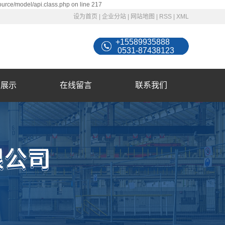
ource/model/api.class.php on line 217
设为首页
|
企业分站
|
网站地图
|
RSS
|
XML
+15589935888
0531-87438123
例展示
在线留言
联系我们