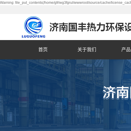
Warning: file_put_contents(/home/gfrlwg3fgrul/wwwroot/source/cache/license_cach
首页
关于我们
产品