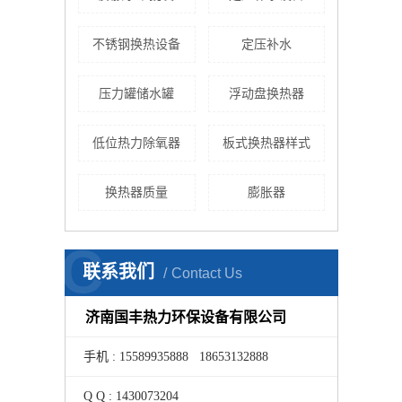
不锈钢换热设备
定压补水
压力罐储水罐
浮动盘换热器
低位热力除氧器
板式换热器样式
换热器质量
膨胀器
C
联系我们
Contact Us
济南国丰热力环保设备有限公司
手机 : 15589935888 18653132888
Q Q : 1430073204