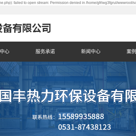
e.php): failed to open stream: Permission denied in /home/gfrlwg3fgrul/wwwroot/s
中心
服务承诺
新闻中心
案