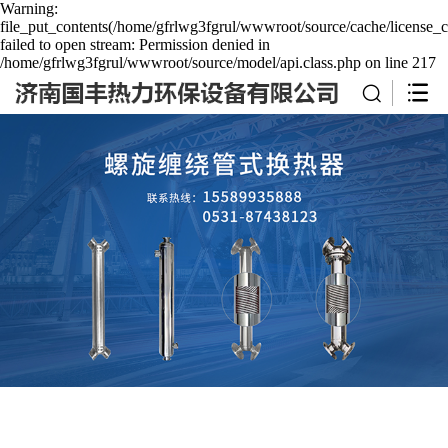
Warning:
file_put_contents(/home/gfrlwg3fgrul/wwwroot/source/cache/license_c
failed to open stream: Permission denied in
/home/gfrlwg3fgrul/wwwroot/source/model/api.class.php on line 217