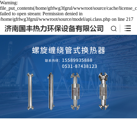
Warning:
file_put_contents(/home/gfrlwg3fgrul/wwwroot/source/cache/license_c
failed to open stream: Permission denied in
/home/gfrlwg3fgrul/wwwroot/source/model/api.class.php on line 217