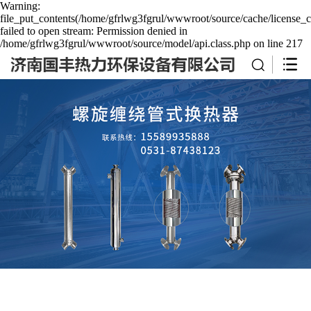
Warning:
file_put_contents(/home/gfrlwg3fgrul/wwwroot/source/cache/license_c
failed to open stream: Permission denied in
/home/gfrlwg3fgrul/wwwroot/source/model/api.class.php on line 217