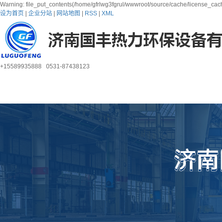
Warning: file_put_contents(/home/gfrlwg3fgrul/wwwroot/source/cache/license_cach
设为首页
|
企业分站
|
网站地图
|
RSS
|
XML
+15589935888 0531-87438123
首页
关于我们
产品中心