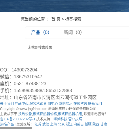
您当前的位置 ：
首 页
> 标签搜索
产品（0）
新闻（0）
未找到搜索结果！
QQ：1430073204
微信：13675310547
座机：0531-87438123
手机：15589935888/18653132888
地址：山东省济南市长清区崮云湖街道工业园区
关于我们
产品中心
服务承诺
新闻中心
案例展示
在线留言
联系我们
Copyright © www.jngfrlhb.com 济南国丰热力环保设备有限公司
主要从事于
换热设备
,
板式换热器价格
,
板式换热器机组
, 欢迎来电咨询！
鲁ICP备20007232号-1
技术支持：
嵊灿科技
营业执照
热推产品
| 主营区域：
江苏
武汉
上海
北京
浙江
内蒙古
新疆
陕西
甘肃