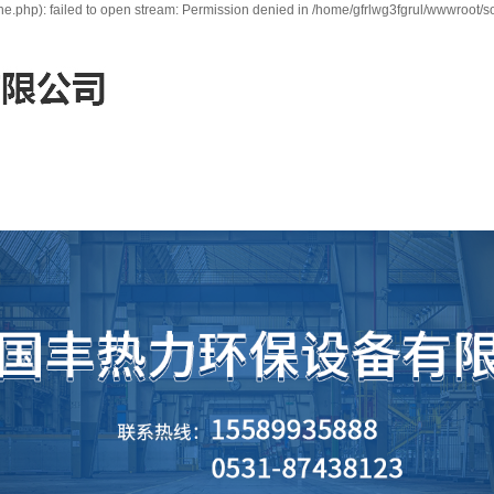
e.php): failed to open stream: Permission denied in /home/gfrlwg3fgrul/wwwroot/s
服务承诺
新闻中心
案例展示