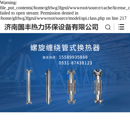
Warning:
file_put_contents(/home/gfrlwg3fgrul/wwwroot/source/cache/license_c
failed to open stream: Permission denied in
/home/gfrlwg3fgrul/wwwroot/source/model/api.class.php on line 217