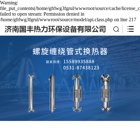
Warning:
file_put_contents(/home/gfrlwg3fgrul/wwwroot/source/cache/license_c
failed to open stream: Permission denied in
/home/gfrlwg3fgrul/wwwroot/source/model/api.class.php on line 217