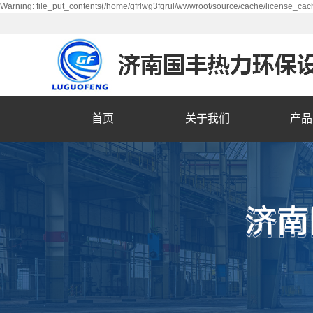
Warning: file_put_contents(/home/gfrlwg3fgrul/wwwroot/source/cache/license_cach
首页
关于我们
产品