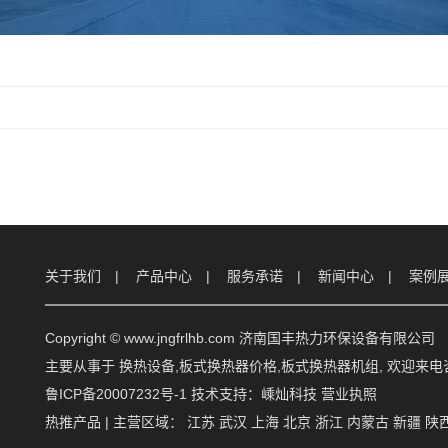
关于我们
产品中心
服务承诺
新闻中心
案例
Copyright © www.jngfrlhb.com 济南国丰热力环保设备有限公司
主要从事于
换热设备
,
板式换热器价格
,
板式换热器机组
, 欢迎来
鲁ICP备20007232号-1
技术支持：
嵊灿科技
营业执照
热推产品
| 主营区域：
江苏
武汉
上海
北京
浙江
内蒙古
新疆
陕