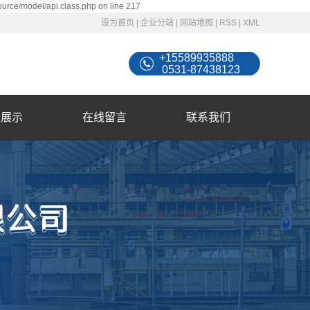
ource/model/api.class.php on line 217
设为首页
|
企业分站
|
网站地图
|
RSS
|
XML
+15589935888
0531-87438123
例展示
在线留言
联系我们