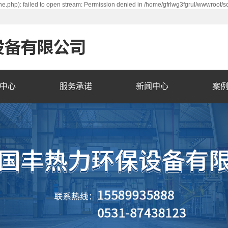
e.php): failed to open stream: Permission denied in /home/gfrlwg3fgrul/wwwroot/s
中心
服务承诺
新闻中心
案