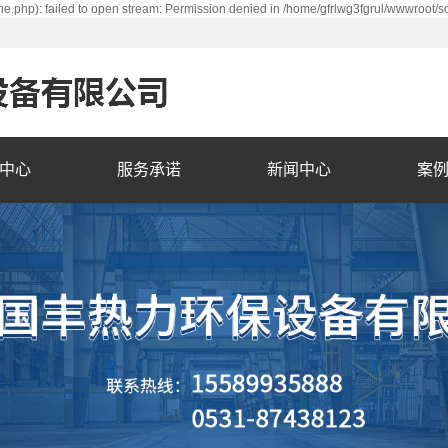
e.php): failed to open stream: Permission denied in /home/gfrlwg3fgrul/wwwroot/s
中心
服务承诺
新闻中心
案