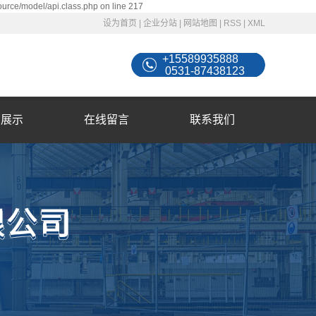
ource/model/api.class.php on line 217
设为首页
|
企业分站
|
网站地图
|
RSS
|
XML
+15589935888
0531-87438123
例展示
在线留言
联系我们