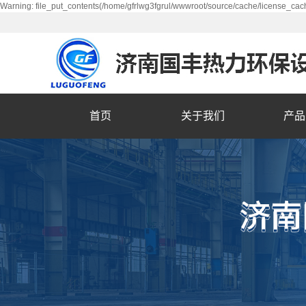
Warning: file_put_contents(/home/gfrlwg3fgrul/wwwroot/source/cache/license_cach
首页
关于我们
产品