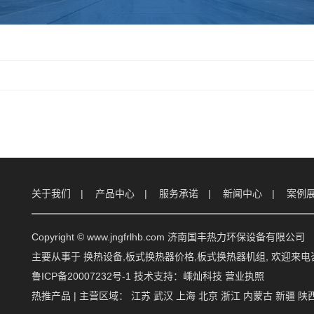
关于我们
产品中心
服务承诺
新闻中心
案例
Copyright © www.jngfrlhb.com 济南国丰热力环保设备有限公司
主要从事于
换热设备
,
板式换热器价格
,
板式换热器机组
, 欢迎来
鲁ICP备20007232号-1
技术支持：
嵊灿科技
营业执照
热推产品
| 主营区域：
江苏
武汉
上海
北京
浙江
内蒙古
新疆
陕