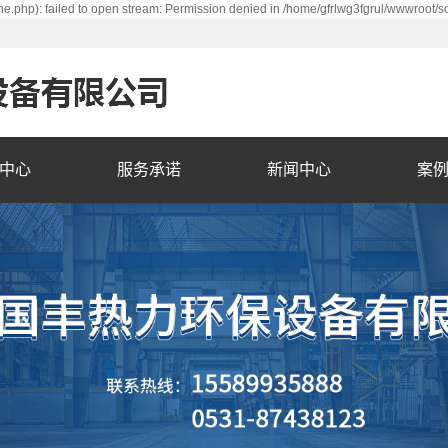
e.php): failed to open stream: Permission denied in /home/gfrlwg3fgrul/wwwroot/s
中心
服务承诺
新闻中心
案