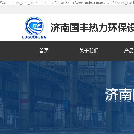
Warning: file_put_contents(/home/gfrlwg3fgrul/wwwroot/source/cache/license_cach
首页
关于我们
产品