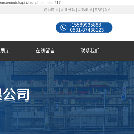
ource/model/api.class.php on line 217
设为首页
|
企业分站
|
网站地图
|
RSS
|
XML
+15589935888
0531-87438123
例展示
在线留言
联系我们