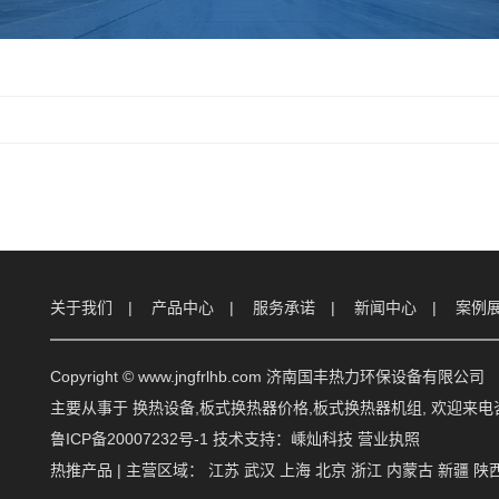
关于我们
产品中心
服务承诺
新闻中心
案例
Copyright © www.jngfrlhb.com 济南国丰热力环保设备有限公司
主要从事于
换热设备
,
板式换热器价格
,
板式换热器机组
, 欢迎来
鲁ICP备20007232号-1
技术支持：
嵊灿科技
营业执照
热推产品
| 主营区域：
江苏
武汉
上海
北京
浙江
内蒙古
新疆
陕