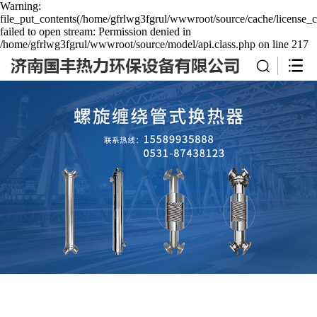
Warning:
file_put_contents(/home/gfrlwg3fgrul/wwwroot/source/cache/license_c
failed to open stream: Permission denied in
/home/gfrlwg3fgrul/wwwroot/source/model/api.class.php on line 217