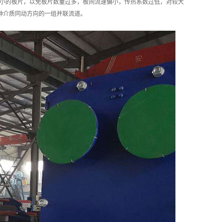
小的板片，以免板片数量过多，板间流速偏小，传热系数过低，对较大
种介质同动方向的一组并联流道。