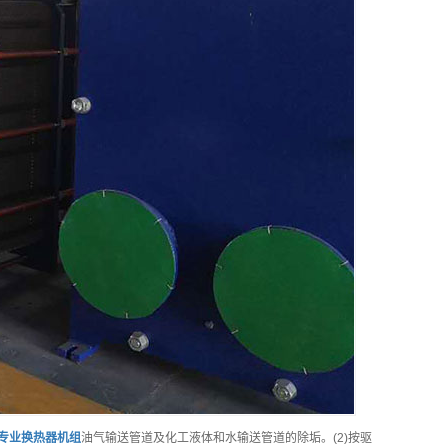
专业
换热器机组
油气输送管道及化工液体和水输送管道的除垢。(2)按驱