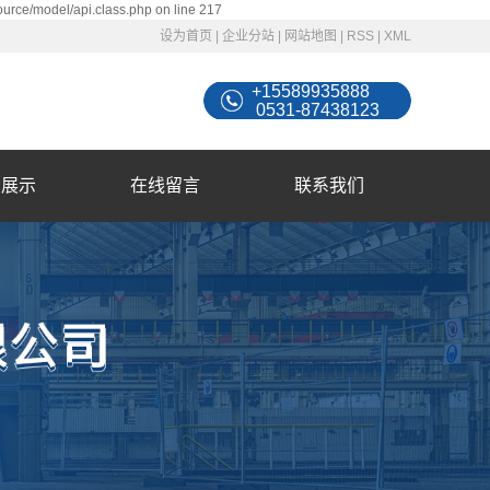
ource/model/api.class.php on line 217
设为首页
|
企业分站
|
网站地图
|
RSS
|
XML
+15589935888
0531-87438123
例展示
在线留言
联系我们