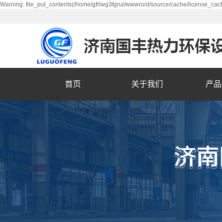
Warning: file_put_contents(/home/gfrlwg3fgrul/wwwroot/source/cache/license_cach
首页
关于我们
产品