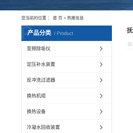
您当前的位置 ：
首 页
>
热推信息
P
抚
产品分类
Product
变频除垢仪
定压补水装置
反冲洗过滤器
换热机组
换热设备
冷凝水回收装置