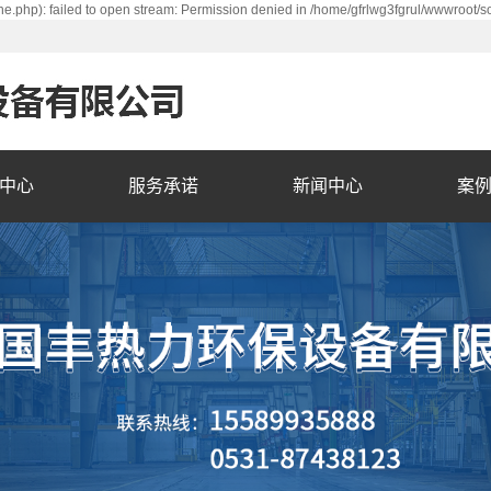
e.php): failed to open stream: Permission denied in /home/gfrlwg3fgrul/wwwroot/s
中心
服务承诺
新闻中心
案