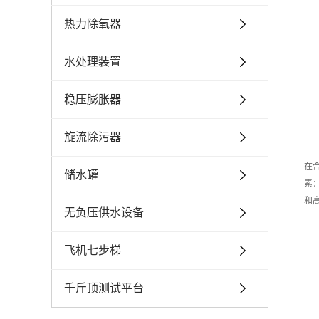
热力除氧器
水处理装置
稳压膨胀器
旋流除污器
在
储水罐
素
和
无负压供水设备
飞机七步梯
千斤顶测试平台