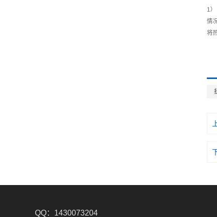
1
情
将
QQ：1430073204