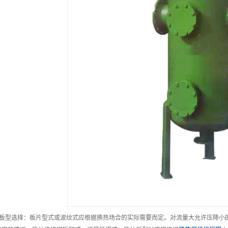
、板型选择：板片型式或波纹式应根据换热场合的实际需要而定。对流量大允许压降小