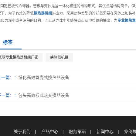
） 固定管板式冷却器。管板与壳体是呈一体化相连的结构形式，其优点是结构简单，
况下，为了有效的降低
换热器机组
热应力，采用此种类型的冷却器需要在壳体上加装补
热应力减小或者消除的目的，而且从壳体中能够将管束从中整体的抽出，为
专业
换热器
标签
抚顺专业换热器机组厂家
换热器机组
上一篇：
绥化高效管壳式换热器设备
下一篇：
包头高效板式热交换器设备
关于我们
产品中心
服务承诺
新闻中心
案例