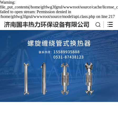
Warning:
file_put_contents(/home/gfrlwg3fgrul/wwwroot/source/cache/license_c
failed to open stream: Permission denied in
/home/gfrlwg3fgrul/wwwroot/source/model/api.class.php on line 217