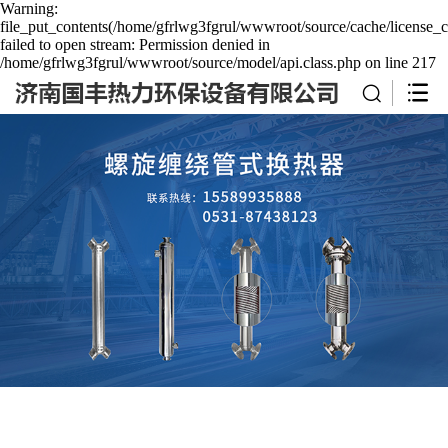
Warning:
file_put_contents(/home/gfrlwg3fgrul/wwwroot/source/cache/license_c
failed to open stream: Permission denied in
/home/gfrlwg3fgrul/wwwroot/source/model/api.class.php on line 217