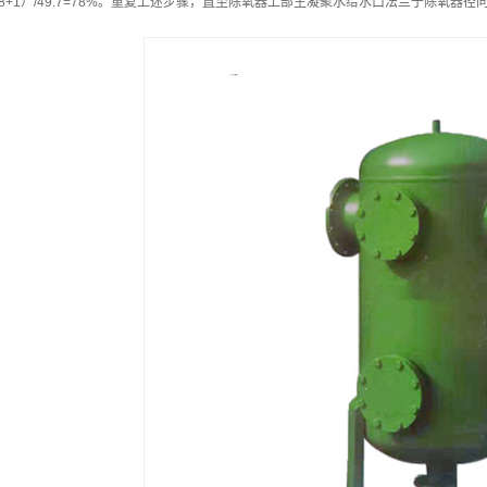
38+1）/49.7=78%。重复上述步骤，直至除氧器上部主凝聚水给水口法兰于除氧器径