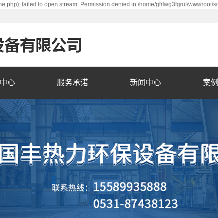
e.php): failed to open stream: Permission denied in /home/gfrlwg3fgrul/wwwroot/s
中心
服务承诺
新闻中心
案