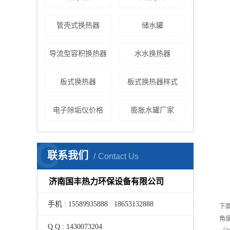
管壳式换热器
储水罐
导流型容积换热器
水水换热器
板式换热器
板式换热器样式
电子除垢仪价格
膨胀水罐厂家
C
联系我们
Contact Us
济南国丰热力环保设备有限公司
手机 : 15589935888 18653132888
下
角度
Q Q : 1430073204