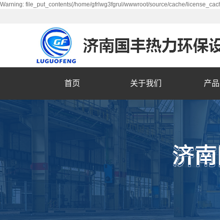
Warning: file_put_contents(/home/gfrlwg3fgrul/wwwroot/source/cache/license_cach
首页
关于我们
产品