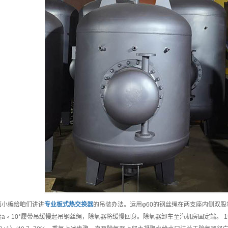
面小编给咱们讲讲
专业
板式热交换器
的吊装办法。运用φ60的钢丝绳在两支座内侧双
a﹤10°履带吊缓慢起吊钢丝绳，除氧器将缓慢回身。除氧器卸车至汽机房固定端。 150