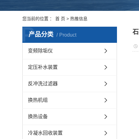
您当前的位置 ：
首 页
>
热推信息
P
石
产品分类
Product
变频除垢仪
定压补水装置
反冲洗过滤器
换热机组
换热设备
冷凝水回收装置