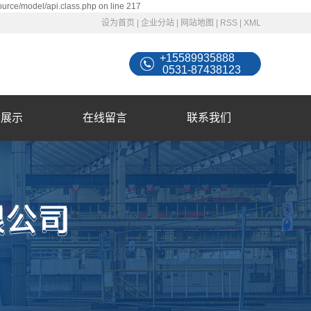
ource/model/api.class.php on line 217
设为首页
|
企业分站
|
网站地图
|
RSS
|
XML
+15589935888
0531-87438123
例展示
在线留言
联系我们