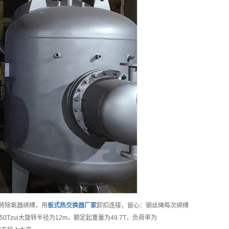
股将除氧器绑缚，用
板式热交换器
厂家
卸扣连接，留心：钢丝绳每次绑缚
Tzui大旋转半径为12m，额定起重量为49.7T，负荷率为