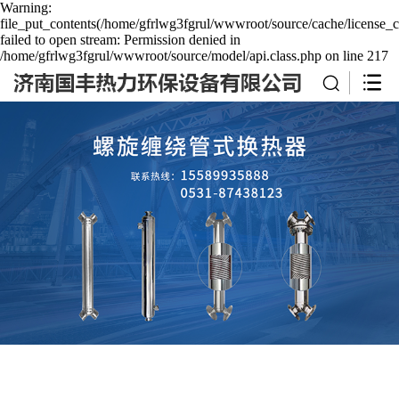
Warning:
file_put_contents(/home/gfrlwg3fgrul/wwwroot/source/cache/license_c
failed to open stream: Permission denied in
/home/gfrlwg3fgrul/wwwroot/source/model/api.class.php on line 217