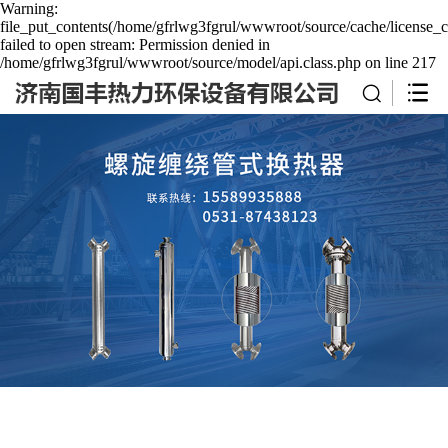
Warning:
file_put_contents(/home/gfrlwg3fgrul/wwwroot/source/cache/license_c
failed to open stream: Permission denied in
/home/gfrlwg3fgrul/wwwroot/source/model/api.class.php on line 217