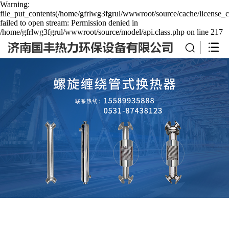
Warning:
file_put_contents(/home/gfrlwg3fgrul/wwwroot/source/cache/license_c
failed to open stream: Permission denied in
/home/gfrlwg3fgrul/wwwroot/source/model/api.class.php on line 217