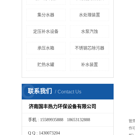
集分水器
水处理装置
定压补水设备
水泵汽蚀
承压水箱
不锈钢芯除污器
贮热水罐
补水装置
C
联系我们
Contact Us
济南国丰热力环保设备有限公司
手机 : 15589935888 18653132888
管壳
作
Q Q : 1430073204