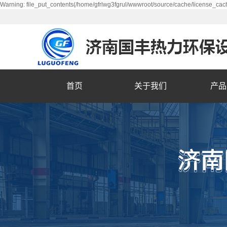
Warning: file_put_contents(/home/gfrlwg3fgrul/wwwroot/source/cache/license_cach
首页
关于我们
产品