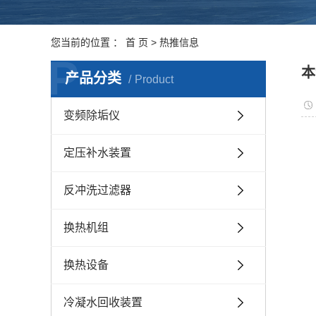
您当前的位置 ：
首 页
>
热推信息
P
本
产品分类
Product
变频除垢仪
定压补水装置
反冲洗过滤器
换热机组
换热设备
冷凝水回收装置