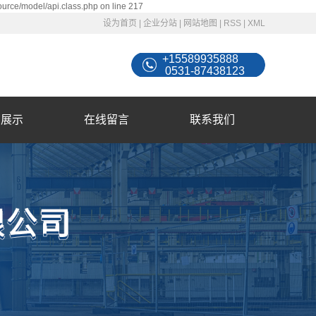
ource/model/api.class.php on line 217
设为首页
|
企业分站
|
网站地图
|
RSS
|
XML
+15589935888
0531-87438123
例展示
在线留言
联系我们