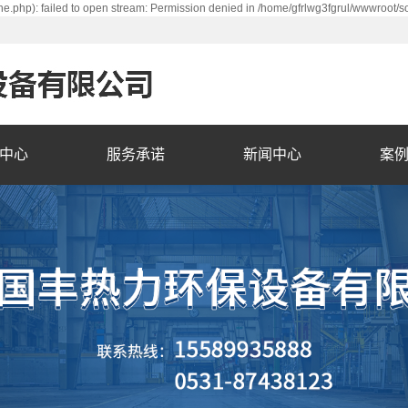
e.php): failed to open stream: Permission denied in /home/gfrlwg3fgrul/wwwroot/s
中心
服务承诺
新闻中心
案